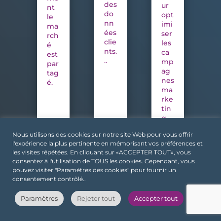
des
ur
nt
do
opt
le
nn
imi
ma
ées
ser
rch
clie
les
é
nts.
ca
est
..
mp
par
ag
tag
nes
é.
ma
rke
tin
g.
Nous utilisons des cookies sur notre site Web pour vous offrir
l'expérience la plus pertinente en mémorisant vos préférences et
les visites répétées. En cliquant sur «ACCEPTER TOUT», vous
consentez à l'utilisation de TOUS les cookies. Cependant, vous
pouvez visiter "Paramètres des cookies" pour fournir un
consentement contrôlé..
Paramètres
Rejeter tout
Accepter tout