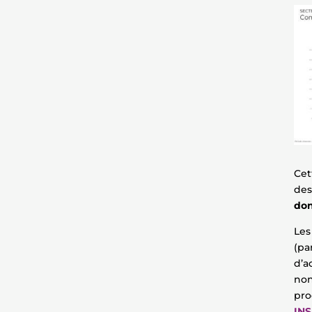
Cet
des
don
Les
(p
d’a
no
pro
INS