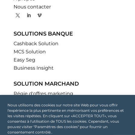
Nous contacter
SOLUTIONS BANQUE
Cashback Solution
MCS Solution
Easy Seg
Business Insight
SOLUTION MARCHAND
Régie d'offres marketing
Nous utilisons des cookies sur notre site Web pour vous offrir
l'expérience la plus pertinente en mémorisant vos préférences et
les visites répétées. En cliquant sur «ACCEPTER TOUT», vous
consentez à l'utilisation de TOUS les cookies. Cependant, vous
Politique de confidentialité
Mentions légales
pouvez visiter "Paramètres des cookies" pour fournir un
consentement contrôlé..