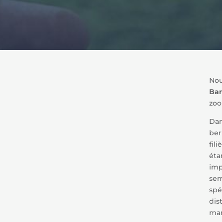
Nou
Ba
zoo
Dan
ber
fil
éta
imp
sem
spé
dis
man