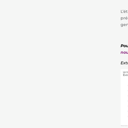
L’é
pré
gen
Pou
no
Ext